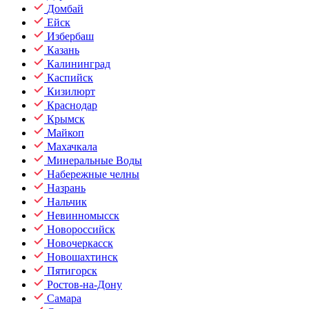
Домбай
Ейск
Избербаш
Казань
Калининград
Каспийск
Кизилюрт
Краснодар
Крымск
Майкоп
Махачкала
Минеральные Воды
Набережные челны
Назрань
Нальчик
Невинномысск
Новороссийск
Новочеркасск
Новошахтинск
Пятигорск
Ростов-на-Дону
Самара