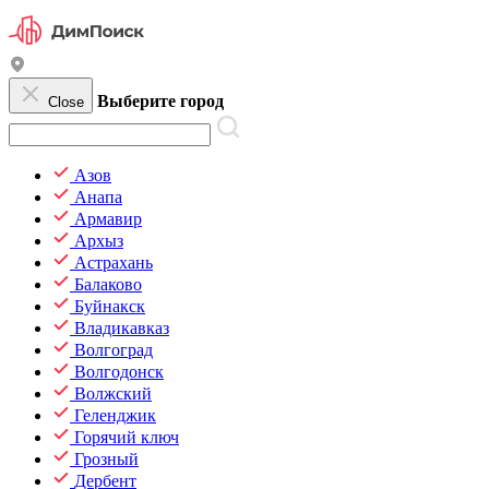
Выберите город
Close
Азов
Анапа
Армавир
Архыз
Астрахань
Балаково
Буйнакск
Владикавказ
Волгоград
Волгодонск
Волжский
Геленджик
Горячий ключ
Грозный
Дербент