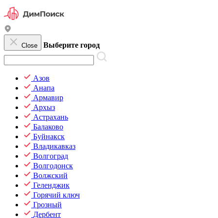
Выберите город
Close
Азов
Анапа
Армавир
Архыз
Астрахань
Балаково
Буйнакск
Владикавказ
Волгоград
Волгодонск
Волжский
Геленджик
Горячий ключ
Грозный
Дербент