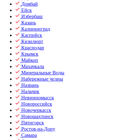
Домбай
Ейск
Избербаш
Казань
Калининград
Каспийск
Кизилюрт
Краснодар
Крымск
Майкоп
Махачкала
Минеральные Воды
Набережные челны
Назрань
Нальчик
Невинномысск
Новороссийск
Новочеркасск
Новошахтинск
Пятигорск
Ростов-на-Дону
Самара