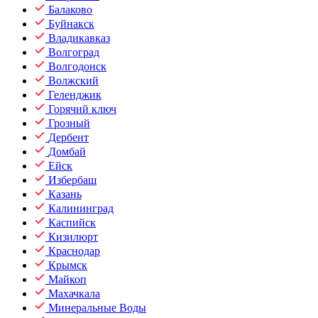
Балаково
Буйнакск
Владикавказ
Волгоград
Волгодонск
Волжский
Геленджик
Горячий ключ
Грозный
Дербент
Домбай
Ейск
Избербаш
Казань
Калининград
Каспийск
Кизилюрт
Краснодар
Крымск
Майкоп
Махачкала
Минеральные Воды