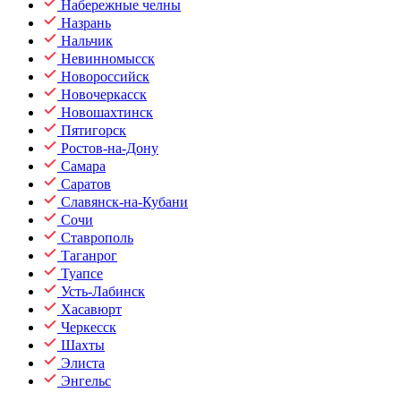
Набережные челны
Назрань
Нальчик
Невинномысск
Новороссийск
Новочеркасск
Новошахтинск
Пятигорск
Ростов-на-Дону
Самара
Саратов
Славянск-на-Кубани
Сочи
Ставрополь
Таганрог
Туапсе
Усть-Лабинск
Хасавюрт
Черкесск
Шахты
Элиста
Энгельс