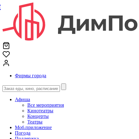
е
Фирмы города
Афиша
Все мероприятия
Кинотеатры
Концерты
Театры
Моб.приложение
Погода
Поддержка