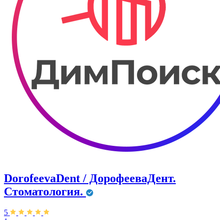
DorofeevaDent / ДорофееваДент.
Стоматология.
5