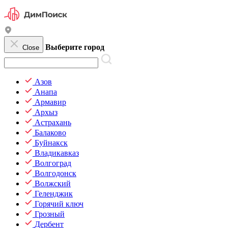
Выберите город
Close
Азов
Анапа
Армавир
Архыз
Астрахань
Балаково
Буйнакск
Владикавказ
Волгоград
Волгодонск
Волжский
Геленджик
Горячий ключ
Грозный
Дербент