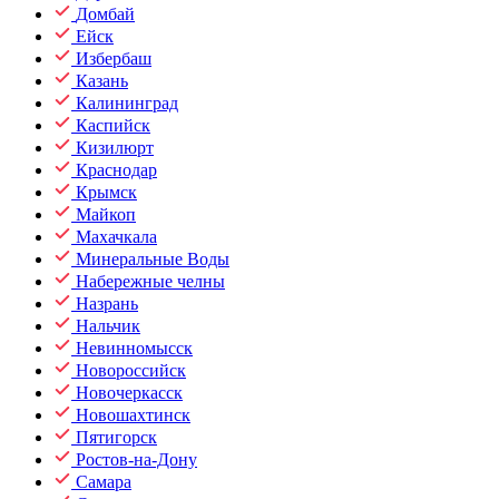
Домбай
Ейск
Избербаш
Казань
Калининград
Каспийск
Кизилюрт
Краснодар
Крымск
Майкоп
Махачкала
Минеральные Воды
Набережные челны
Назрань
Нальчик
Невинномысск
Новороссийск
Новочеркасск
Новошахтинск
Пятигорск
Ростов-на-Дону
Самара