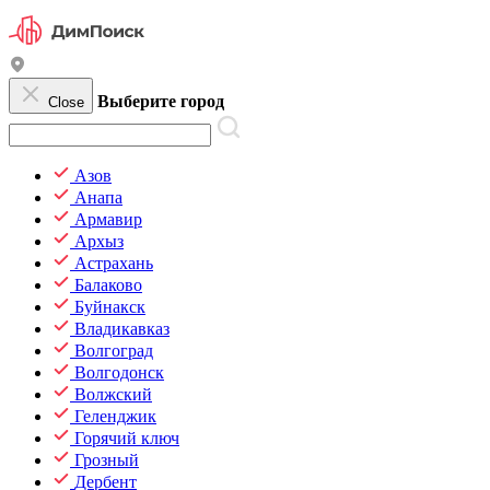
Выберите город
Close
Азов
Анапа
Армавир
Архыз
Астрахань
Балаково
Буйнакск
Владикавказ
Волгоград
Волгодонск
Волжский
Геленджик
Горячий ключ
Грозный
Дербент