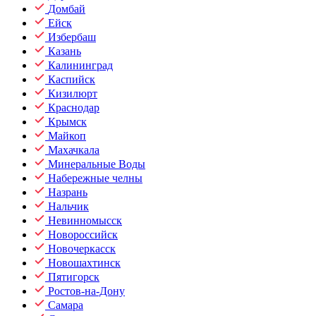
Домбай
Ейск
Избербаш
Казань
Калининград
Каспийск
Кизилюрт
Краснодар
Крымск
Майкоп
Махачкала
Минеральные Воды
Набережные челны
Назрань
Нальчик
Невинномысск
Новороссийск
Новочеркасск
Новошахтинск
Пятигорск
Ростов-на-Дону
Самара