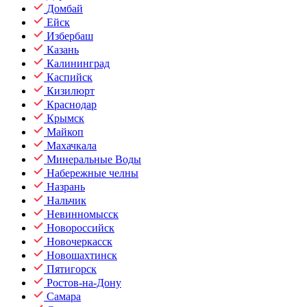
Домбай
Ейск
Избербаш
Казань
Калининград
Каспийск
Кизилюрт
Краснодар
Крымск
Майкоп
Махачкала
Минеральные Воды
Набережные челны
Назрань
Нальчик
Невинномысск
Новороссийск
Новочеркасск
Новошахтинск
Пятигорск
Ростов-на-Дону
Самара