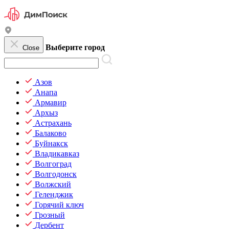
Выберите город
Close
Азов
Анапа
Армавир
Архыз
Астрахань
Балаково
Буйнакск
Владикавказ
Волгоград
Волгодонск
Волжский
Геленджик
Горячий ключ
Грозный
Дербент