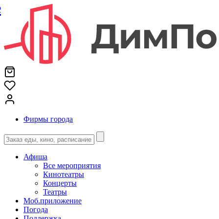
е
Фирмы города
Афиша
Все мероприятия
Кинотеатры
Концерты
Театры
Моб.приложение
Погода
Поддержка