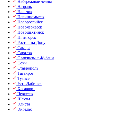
Набережные челны
Назрань
Нальчик
Невинномысск
Новороссийск
Новочеркасск
Новошахтинск
Пятигорск
Ростов-на-Дону
Самара
Саратов
Славянск-на-Кубани
Сочи
Ставрополь
Таганрог
Туапсе
Усть-Лабинск
Хасавюрт
Черкесск
Шахты
Элиста
Энгельс