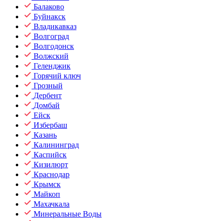
Балаково
Буйнакск
Владикавказ
Волгоград
Волгодонск
Волжский
Геленджик
Горячий ключ
Грозный
Дербент
Домбай
Ейск
Избербаш
Казань
Калининград
Каспийск
Кизилюрт
Краснодар
Крымск
Майкоп
Махачкала
Минеральные Воды