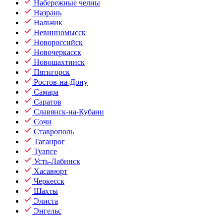
Набережные челны
Назрань
Нальчик
Невинномысск
Новороссийск
Новочеркасск
Новошахтинск
Пятигорск
Ростов-на-Дону
Самара
Саратов
Славянск-на-Кубани
Сочи
Ставрополь
Таганрог
Туапсе
Усть-Лабинск
Хасавюрт
Черкесск
Шахты
Элиста
Энгельс