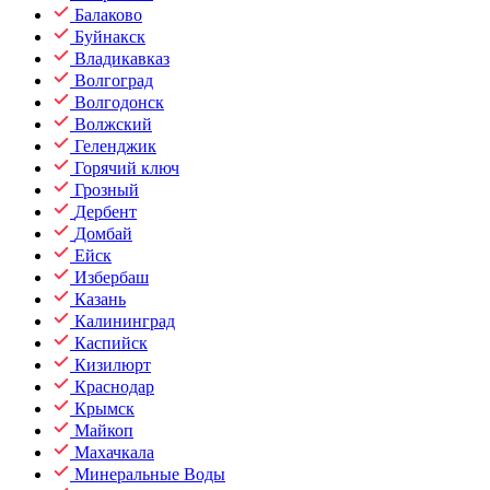
Балаково
Буйнакск
Владикавказ
Волгоград
Волгодонск
Волжский
Геленджик
Горячий ключ
Грозный
Дербент
Домбай
Ейск
Избербаш
Казань
Калининград
Каспийск
Кизилюрт
Краснодар
Крымск
Майкоп
Махачкала
Минеральные Воды