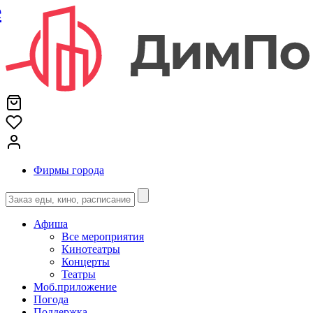
е
Фирмы города
Афиша
Все мероприятия
Кинотеатры
Концерты
Театры
Моб.приложение
Погода
Поддержка