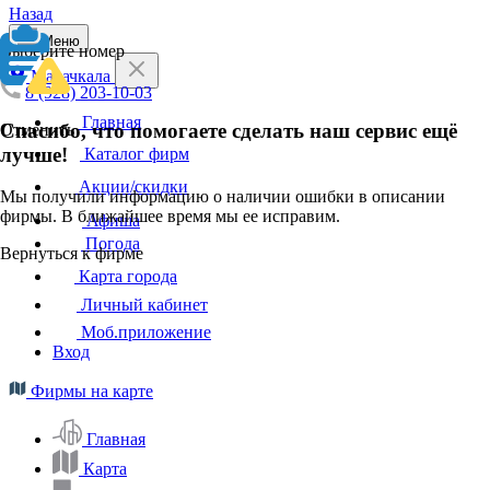
Назад
Меню
Выберите номер
Махачкала
8 (928) 203-10-03
Главная
Спасибо, что помогаете сделать наш сервис ещё
Отменить
лучше!
Каталог фирм
Акции/скидки
Мы получили информацию о наличии ошибки в описании
фирмы. В ближайшее время мы ее исправим.
Афиша
Погода
Вернуться к фирме
Карта города
Личный кабинет
Моб.приложение
Вход
Фирмы на карте
Главная
Карта