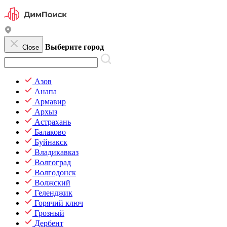
Выберите город
Close
Азов
Анапа
Армавир
Архыз
Астрахань
Балаково
Буйнакск
Владикавказ
Волгоград
Волгодонск
Волжский
Геленджик
Горячий ключ
Грозный
Дербент