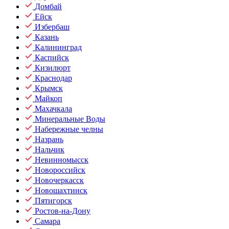
Домбай
Ейск
Избербаш
Казань
Калининград
Каспийск
Кизилюрт
Краснодар
Крымск
Майкоп
Махачкала
Минеральные Воды
Набережные челны
Назрань
Нальчик
Невинномысск
Новороссийск
Новочеркасск
Новошахтинск
Пятигорск
Ростов-на-Дону
Самара