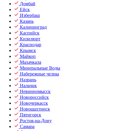
Домбай
Ейск
Избербаш
Казань
Калининград
Каспийск
Кизилюрт
Краснодар
Крымск
Майкоп
Махачкала
Минеральные Воды
Набережные челны
Назрань
Нальчик
Невинномысск
Новороссийск
Новочеркасск
Новошахтинск
Пятигорск
Ростов-на-Дону
Самара