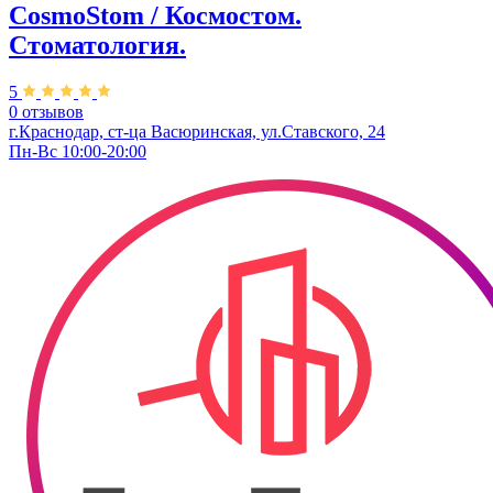
CosmoStom / Космостом.
Стоматология.
5
0 отзывов
г.Краснодар, ст-ца Васюринская, ул.Ставского, 24
Пн-Вс 10:00-20:00