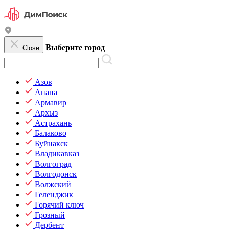
Выберите город
Close
Азов
Анапа
Армавир
Архыз
Астрахань
Балаково
Буйнакск
Владикавказ
Волгоград
Волгодонск
Волжский
Геленджик
Горячий ключ
Грозный
Дербент