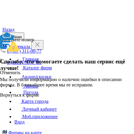
Назад
Меню
Выберите номер
Махачкала
8 (967) 311-00-77
Главная
Спасибо, что помогаете сделать наш сервис ещё
8 (8612) 05-47-80
лучше!
Каталог фирм
Отменить
Акции/скидки
Мы получили информацию о наличии ошибки в описании
фирмы. В ближайшее время мы ее исправим.
Афиша
Погода
Вернуться к фирме
Карта города
Личный кабинет
Моб.приложение
Вход
Фирмы на карте