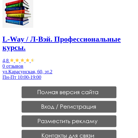
L-Way / Л-Вэй. Профессиональные
курсы.
4,8
0 отзывов
ул.Карасунская, 60, эт.2
Пн-Пт 10:00-19:00