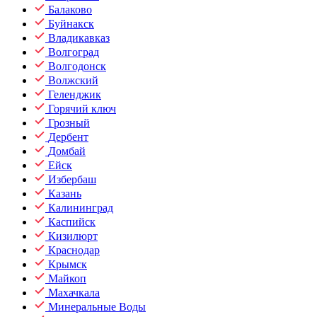
Балаково
Буйнакск
Владикавказ
Волгоград
Волгодонск
Волжский
Геленджик
Горячий ключ
Грозный
Дербент
Домбай
Ейск
Избербаш
Казань
Калининград
Каспийск
Кизилюрт
Краснодар
Крымск
Майкоп
Махачкала
Минеральные Воды