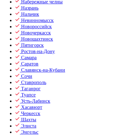
Набережные челны
Назрань
Нальчик
Невинномысск
Новороссийск
Новочеркасск
Новошахтинск
Пятигорск
Ростов-на-Дону
Самара
Саратов
Славянск-на-Кубани
Сочи
Ставрополь
Таганрог
Туапсе
Усть-Лабинск
Хасавюрт
Черкесск
Шахты
Элиста
Энгельс