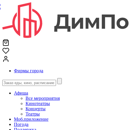
е
Фирмы города
Афиша
Все мероприятия
Кинотеатры
Концерты
Театры
Моб.приложение
Погода
Поддержка