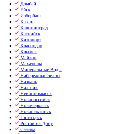
Домбай
Ейск
Избербаш
Казань
Калининград
Каспийск
Кизилюрт
Краснодар
Крымск
Майкоп
Махачкала
Минеральные Воды
Набережные челны
Назрань
Нальчик
Невинномысск
Новороссийск
Новочеркасск
Новошахтинск
Пятигорск
Ростов-на-Дону
Самара