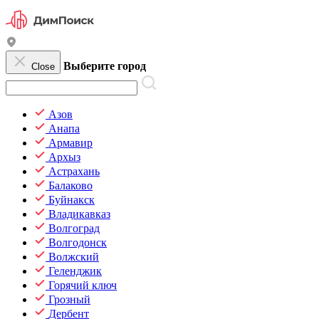
Выберите город
Close
Азов
Анапа
Армавир
Архыз
Астрахань
Балаково
Буйнакск
Владикавказ
Волгоград
Волгодонск
Волжский
Геленджик
Горячий ключ
Грозный
Дербент