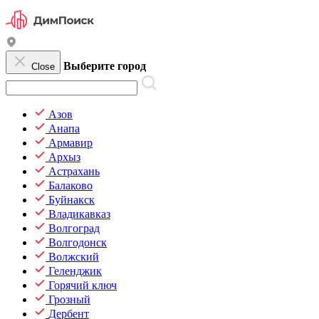
Выберите город
Close
Азов
Анапа
Армавир
Архыз
Астрахань
Балаково
Буйнакск
Владикавказ
Волгоград
Волгодонск
Волжский
Геленджик
Горячий ключ
Грозный
Дербент