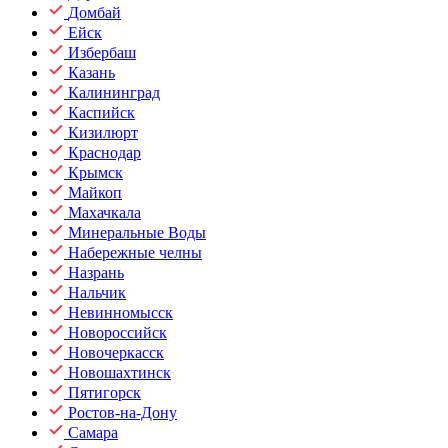
Домбай
Ейск
Избербаш
Казань
Калининград
Каспийск
Кизилюрт
Краснодар
Крымск
Майкоп
Махачкала
Минеральные Воды
Набережные челны
Назрань
Нальчик
Невинномысск
Новороссийск
Новочеркасск
Новошахтинск
Пятигорск
Ростов-на-Дону
Самара