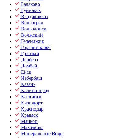
Балаково
Буйнакск
Владикавказ
Волгоград
Волгодонск
Волжский
Геленджик
Горячий ключ
Грозный
Дербент
Домбай
Ейск
Избербаш
Казань
Калининград
Каспийск
Кизилюрт
Краснодар
Крымск
Майкоп
Махачкала
Минеральные Воды