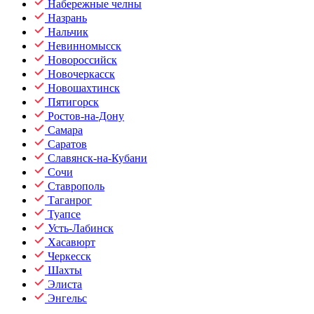
Набережные челны
Назрань
Нальчик
Невинномысск
Новороссийск
Новочеркасск
Новошахтинск
Пятигорск
Ростов-на-Дону
Самара
Саратов
Славянск-на-Кубани
Сочи
Ставрополь
Таганрог
Туапсе
Усть-Лабинск
Хасавюрт
Черкесск
Шахты
Элиста
Энгельс