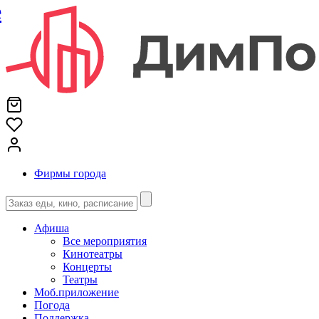
е
Фирмы города
Афиша
Все мероприятия
Кинотеатры
Концерты
Театры
Моб.приложение
Погода
Поддержка