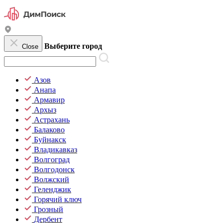
Выберите город
Close
Азов
Анапа
Армавир
Архыз
Астрахань
Балаково
Буйнакск
Владикавказ
Волгоград
Волгодонск
Волжский
Геленджик
Горячий ключ
Грозный
Дербент