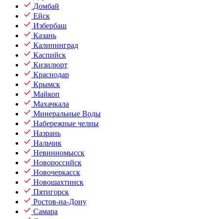
Домбай
Ейск
Избербаш
Казань
Калининград
Каспийск
Кизилюрт
Краснодар
Крымск
Майкоп
Махачкала
Минеральные Воды
Набережные челны
Назрань
Нальчик
Невинномысск
Новороссийск
Новочеркасск
Новошахтинск
Пятигорск
Ростов-на-Дону
Самара