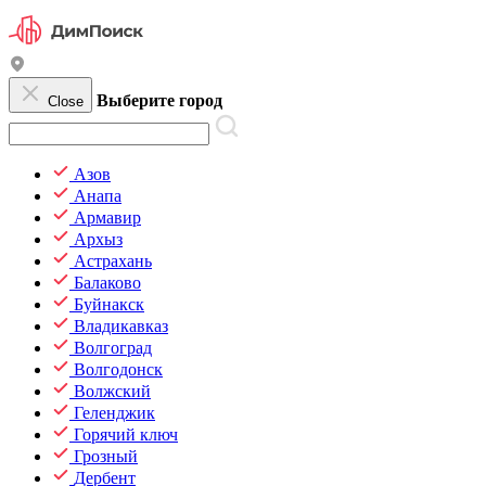
Выберите город
Close
Азов
Анапа
Армавир
Архыз
Астрахань
Балаково
Буйнакск
Владикавказ
Волгоград
Волгодонск
Волжский
Геленджик
Горячий ключ
Грозный
Дербент