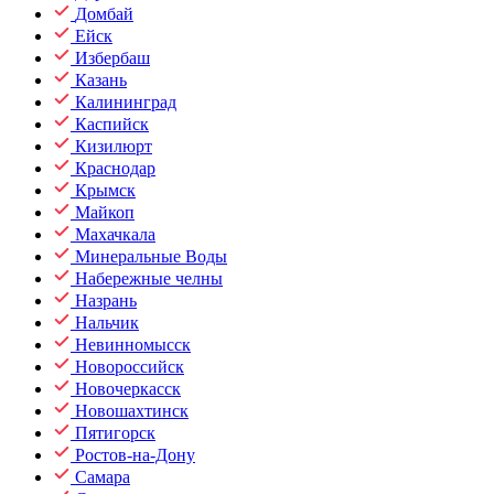
Домбай
Ейск
Избербаш
Казань
Калининград
Каспийск
Кизилюрт
Краснодар
Крымск
Майкоп
Махачкала
Минеральные Воды
Набережные челны
Назрань
Нальчик
Невинномысск
Новороссийск
Новочеркасск
Новошахтинск
Пятигорск
Ростов-на-Дону
Самара