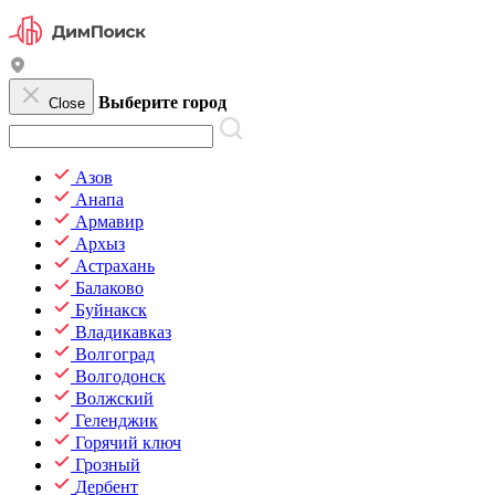
Выберите город
Close
Азов
Анапа
Армавир
Архыз
Астрахань
Балаково
Буйнакск
Владикавказ
Волгоград
Волгодонск
Волжский
Геленджик
Горячий ключ
Грозный
Дербент