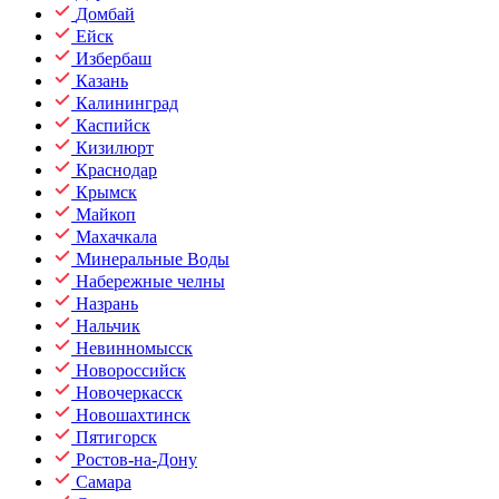
Домбай
Ейск
Избербаш
Казань
Калининград
Каспийск
Кизилюрт
Краснодар
Крымск
Майкоп
Махачкала
Минеральные Воды
Набережные челны
Назрань
Нальчик
Невинномысск
Новороссийск
Новочеркасск
Новошахтинск
Пятигорск
Ростов-на-Дону
Самара