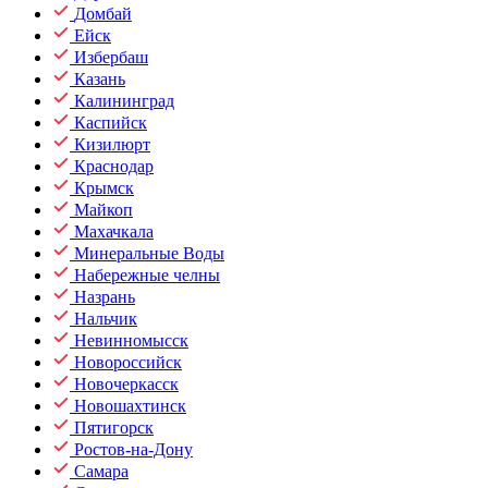
Домбай
Ейск
Избербаш
Казань
Калининград
Каспийск
Кизилюрт
Краснодар
Крымск
Майкоп
Махачкала
Минеральные Воды
Набережные челны
Назрань
Нальчик
Невинномысск
Новороссийск
Новочеркасск
Новошахтинск
Пятигорск
Ростов-на-Дону
Самара