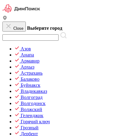
Выберите город
Close
Азов
Анапа
Армавир
Архыз
Астрахань
Балаково
Буйнакск
Владикавказ
Волгоград
Волгодонск
Волжский
Геленджик
Горячий ключ
Грозный
Дербент