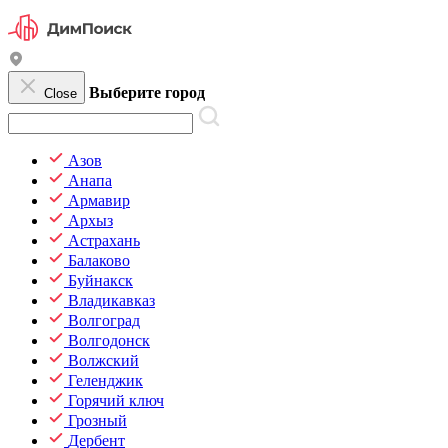
Выберите город
Close
Азов
Анапа
Армавир
Архыз
Астрахань
Балаково
Буйнакск
Владикавказ
Волгоград
Волгодонск
Волжский
Геленджик
Горячий ключ
Грозный
Дербент