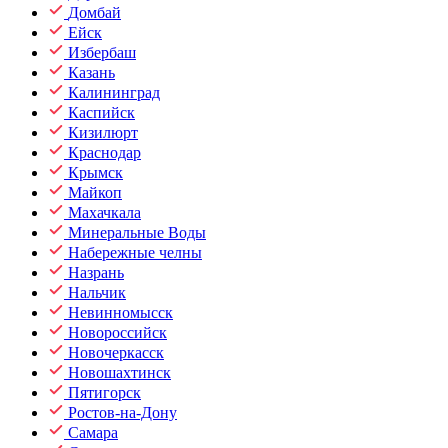
Домбай
Ейск
Избербаш
Казань
Калининград
Каспийск
Кизилюрт
Краснодар
Крымск
Майкоп
Махачкала
Минеральные Воды
Набережные челны
Назрань
Нальчик
Невинномысск
Новороссийск
Новочеркасск
Новошахтинск
Пятигорск
Ростов-на-Дону
Самара