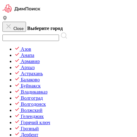
Выберите город
Close
Азов
Анапа
Армавир
Архыз
Астрахань
Балаково
Буйнакск
Владикавказ
Волгоград
Волгодонск
Волжский
Геленджик
Горячий ключ
Грозный
Дербент