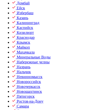
Домбай
Ейск
Избербаш
Казань
Калининград
Каспийск
Кизилюрт
Краснодар
Крымск
Майкоп
Махачкала
Минеральные Воды
Набережные челны
Назрань
Нальчик
Невинномысск
Новороссийск
Новочеркасск
Новошахтинск
Пятигорск
Ростов-на-Дону
Самара