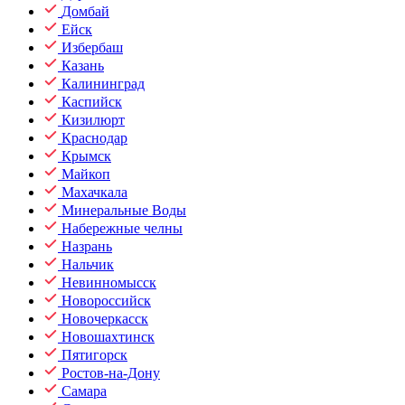
Домбай
Ейск
Избербаш
Казань
Калининград
Каспийск
Кизилюрт
Краснодар
Крымск
Майкоп
Махачкала
Минеральные Воды
Набережные челны
Назрань
Нальчик
Невинномысск
Новороссийск
Новочеркасск
Новошахтинск
Пятигорск
Ростов-на-Дону
Самара