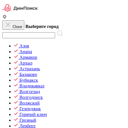
Выберите город
Close
Азов
Анапа
Армавир
Архыз
Астрахань
Балаково
Буйнакск
Владикавказ
Волгоград
Волгодонск
Волжский
Геленджик
Горячий ключ
Грозный
Дербент