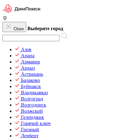
Выберите город
Close
Азов
Анапа
Армавир
Архыз
Астрахань
Балаково
Буйнакск
Владикавказ
Волгоград
Волгодонск
Волжский
Геленджик
Горячий ключ
Грозный
Дербент