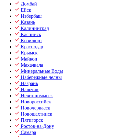
Домбай
Ейск
Избербаш
Казань
Калининград
Каспийск
Кизилюрт
Краснодар
Крымск
Майкоп
Махачкала
Минеральные Воды
Набережные челны
Назрань
Нальчик
Невинномысск
Новороссийск
Новочеркасск
Новошахтинск
Пятигорск
Ростов-на-Дону
Самара