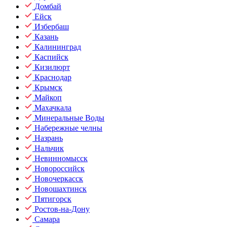
Домбай
Ейск
Избербаш
Казань
Калининград
Каспийск
Кизилюрт
Краснодар
Крымск
Майкоп
Махачкала
Минеральные Воды
Набережные челны
Назрань
Нальчик
Невинномысск
Новороссийск
Новочеркасск
Новошахтинск
Пятигорск
Ростов-на-Дону
Самара