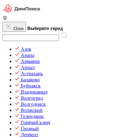
Выберите город
Close
Азов
Анапа
Армавир
Архыз
Астрахань
Балаково
Буйнакск
Владикавказ
Волгоград
Волгодонск
Волжский
Геленджик
Горячий ключ
Грозный
Дербент