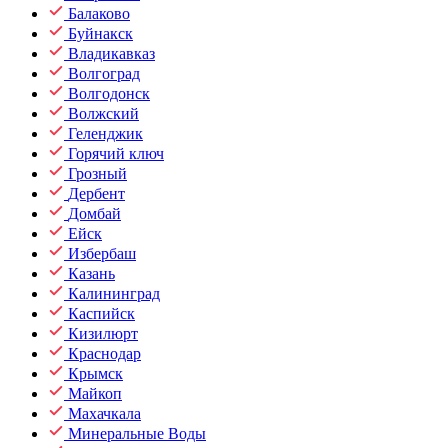
Балаково
Буйнакск
Владикавказ
Волгоград
Волгодонск
Волжский
Геленджик
Горячий ключ
Грозный
Дербент
Домбай
Ейск
Избербаш
Казань
Калининград
Каспийск
Кизилюрт
Краснодар
Крымск
Майкоп
Махачкала
Минеральные Воды