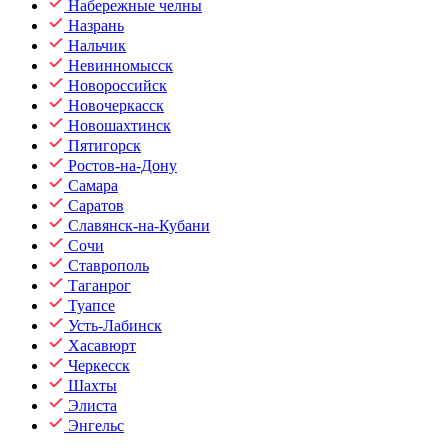
Набережные челны
Назрань
Нальчик
Невинномысск
Новороссийск
Новочеркасск
Новошахтинск
Пятигорск
Ростов-на-Дону
Самара
Саратов
Славянск-на-Кубани
Сочи
Ставрополь
Таганрог
Туапсе
Усть-Лабинск
Хасавюрт
Черкесск
Шахты
Элиста
Энгельс