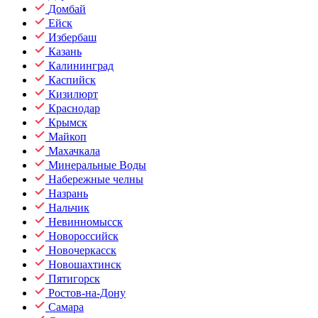
Домбай
Ейск
Избербаш
Казань
Калининград
Каспийск
Кизилюрт
Краснодар
Крымск
Майкоп
Махачкала
Минеральные Воды
Набережные челны
Назрань
Нальчик
Невинномысск
Новороссийск
Новочеркасск
Новошахтинск
Пятигорск
Ростов-на-Дону
Самара