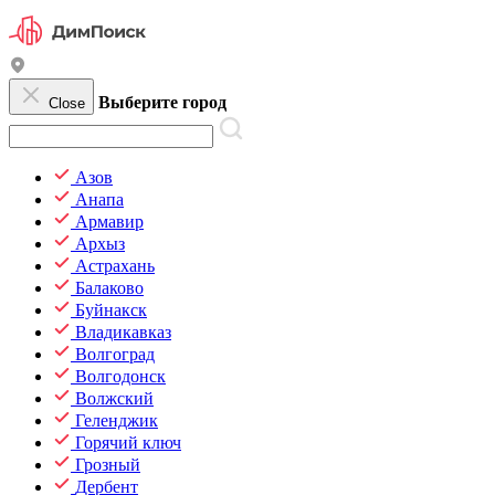
Выберите город
Close
Азов
Анапа
Армавир
Архыз
Астрахань
Балаково
Буйнакск
Владикавказ
Волгоград
Волгодонск
Волжский
Геленджик
Горячий ключ
Грозный
Дербент