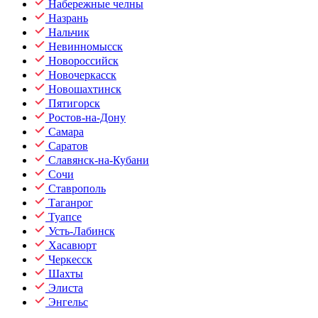
Набережные челны
Назрань
Нальчик
Невинномысск
Новороссийск
Новочеркасск
Новошахтинск
Пятигорск
Ростов-на-Дону
Самара
Саратов
Славянск-на-Кубани
Сочи
Ставрополь
Таганрог
Туапсе
Усть-Лабинск
Хасавюрт
Черкесск
Шахты
Элиста
Энгельс