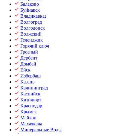
Балаково
Буйнакск
Владикавказ
Волгоград
Волгодонск
Волжский
Геленджик
Горячий ключ
Грозный
Дербент
Домбай
Ейск
Избербаш
Казань
Калининград
Каспийск
Кизилюрт
Краснодар
Крымск
Майкоп
Махачкала
Минеральные Воды