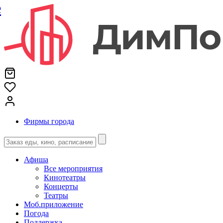
е
Фирмы города
Афиша
Все мероприятия
Кинотеатры
Концерты
Театры
Моб.приложение
Погода
Поддержка