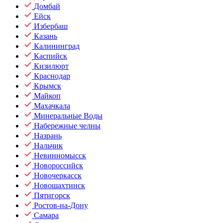
Домбай
Ейск
Избербаш
Казань
Калининград
Каспийск
Кизилюрт
Краснодар
Крымск
Майкоп
Махачкала
Минеральные Воды
Набережные челны
Назрань
Нальчик
Невинномысск
Новороссийск
Новочеркасск
Новошахтинск
Пятигорск
Ростов-на-Дону
Самара