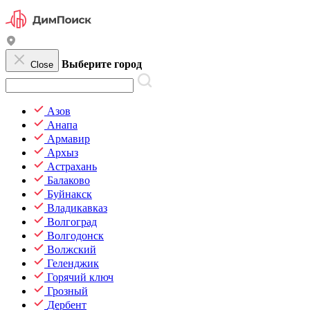
Выберите город
Close
Азов
Анапа
Армавир
Архыз
Астрахань
Балаково
Буйнакск
Владикавказ
Волгоград
Волгодонск
Волжский
Геленджик
Горячий ключ
Грозный
Дербент