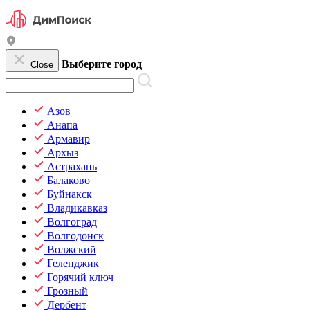
Выберите город
Close
Азов
Анапа
Армавир
Архыз
Астрахань
Балаково
Буйнакск
Владикавказ
Волгоград
Волгодонск
Волжский
Геленджик
Горячий ключ
Грозный
Дербент