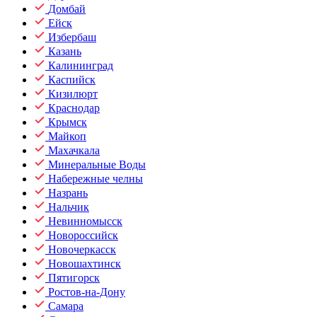
Домбай
Ейск
Избербаш
Казань
Калининград
Каспийск
Кизилюрт
Краснодар
Крымск
Майкоп
Махачкала
Минеральные Воды
Набережные челны
Назрань
Нальчик
Невинномысск
Новороссийск
Новочеркасск
Новошахтинск
Пятигорск
Ростов-на-Дону
Самара