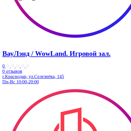
ВауЛэнд / WowLand. ​Игровой зал.
0
0 отзывов
г.Краснодар, ул.Селезнёва, 145
Пн-Вс 10:00-20:00