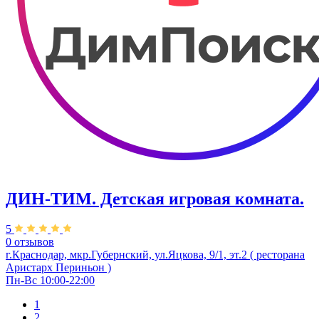
ДИН-ТИМ. Детская игровая комната.
5
0 отзывов
г.Краснодар, мкр.Губернский, ул.Яцкова, 9/1, эт.2 ( ресторана
Аристарх Периньон )
Пн-Вс 10:00-22:00
1
2