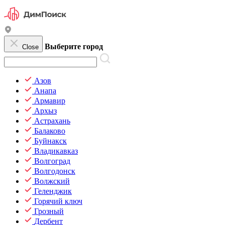
Выберите город
Close
Азов
Анапа
Армавир
Архыз
Астрахань
Балаково
Буйнакск
Владикавказ
Волгоград
Волгодонск
Волжский
Геленджик
Горячий ключ
Грозный
Дербент