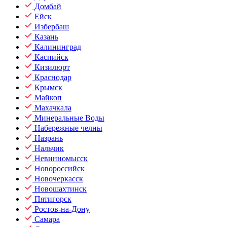
Домбай
Ейск
Избербаш
Казань
Калининград
Каспийск
Кизилюрт
Краснодар
Крымск
Майкоп
Махачкала
Минеральные Воды
Набережные челны
Назрань
Нальчик
Невинномысск
Новороссийск
Новочеркасск
Новошахтинск
Пятигорск
Ростов-на-Дону
Самара