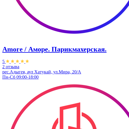
Amore / Аморе. Парикмахерская.
5
2 отзыва
рес.Адыгея, аул Хатукай, ул.Мира, 20/А
Пн-Сб 09:00-18:00