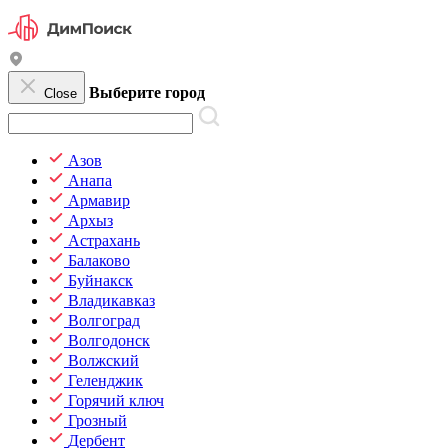
Выберите город
Close
Азов
Анапа
Армавир
Архыз
Астрахань
Балаково
Буйнакск
Владикавказ
Волгоград
Волгодонск
Волжский
Геленджик
Горячий ключ
Грозный
Дербент