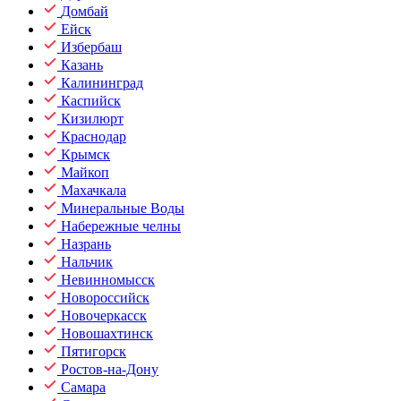
Домбай
Ейск
Избербаш
Казань
Калининград
Каспийск
Кизилюрт
Краснодар
Крымск
Майкоп
Махачкала
Минеральные Воды
Набережные челны
Назрань
Нальчик
Невинномысск
Новороссийск
Новочеркасск
Новошахтинск
Пятигорск
Ростов-на-Дону
Самара