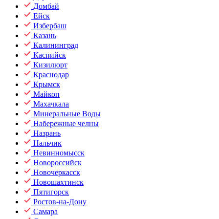
Домбай
Ейск
Избербаш
Казань
Калининград
Каспийск
Кизилюрт
Краснодар
Крымск
Майкоп
Махачкала
Минеральные Воды
Набережные челны
Назрань
Нальчик
Невинномысск
Новороссийск
Новочеркасск
Новошахтинск
Пятигорск
Ростов-на-Дону
Самара