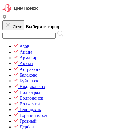
Выберите город
Close
Азов
Анапа
Армавир
Архыз
Астрахань
Балаково
Буйнакск
Владикавказ
Волгоград
Волгодонск
Волжский
Геленджик
Горячий ключ
Грозный
Дербент