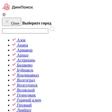
Выберите город
Close
Азов
Анапа
Армавир
Архыз
Астрахань
Балаково
Буйнакск
Владикавказ
Волгоград
Волгодонск
Волжский
Геленджик
Горячий ключ
Грозный
Дербент