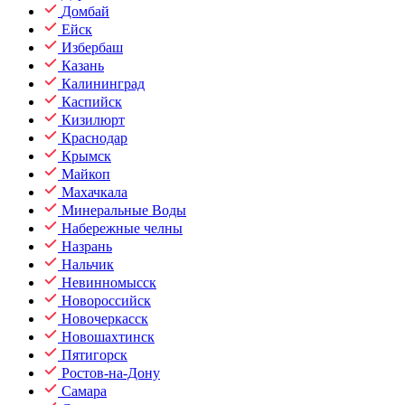
Домбай
Ейск
Избербаш
Казань
Калининград
Каспийск
Кизилюрт
Краснодар
Крымск
Майкоп
Махачкала
Минеральные Воды
Набережные челны
Назрань
Нальчик
Невинномысск
Новороссийск
Новочеркасск
Новошахтинск
Пятигорск
Ростов-на-Дону
Самара