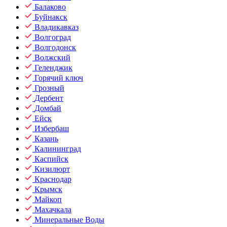
Балаково
Буйнакск
Владикавказ
Волгоград
Волгодонск
Волжский
Геленджик
Горячий ключ
Грозный
Дербент
Домбай
Ейск
Избербаш
Казань
Калининград
Каспийск
Кизилюрт
Краснодар
Крымск
Майкоп
Махачкала
Минеральные Воды