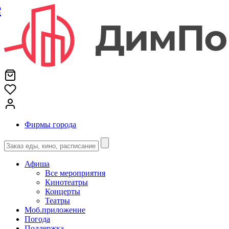
е
Фирмы города
Афиша
Все мероприятия
Кинотеатры
Концерты
Театры
Моб.приложение
Погода
Поддержка