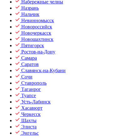
Набережные челны
Назрань
Нальчик
Невинномысск
Новороссийск
Новочеркасск
Новошахтинск
Пятигорск
Ростов-на-Дону
Самара
Саратов
Славянск-на-Кубани
Сочи
Ставрополь
Таганрог
Туапсе
Усть-Лабинск
Хасавюрт
Черкесск
Шахты
Элиста
Энгельс