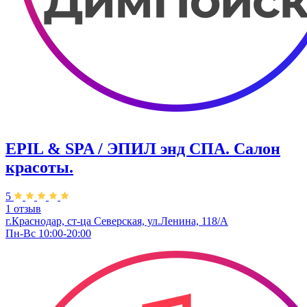
EPIL & SPA / ЭПИЛ энд СПА. Салон
красоты.
5
1 отзыв
г.Краснодар, ст-ца Северская, ул.Ленина, 118/А
Пн-Вс 10:00-20:00