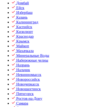
Домбай
Ейск
Избербаш
Казань
Калининград
Каспийск
Кизилюрт
Краснодар
Крымск
Майкоп
Махачкала
Минеральные Воды
Набережные челны
Назрань
Нальчик
Невинномысск
Новороссийск
Новочеркасск
Новошахтинск
Пятигорск
Ростов-на-Дону
Самара