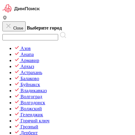
Выберите город
Close
Азов
Анапа
Армавир
Архыз
Астрахань
Балаково
Буйнакск
Владикавказ
Волгоград
Волгодонск
Волжский
Геленджик
Горячий ключ
Грозный
Дербент