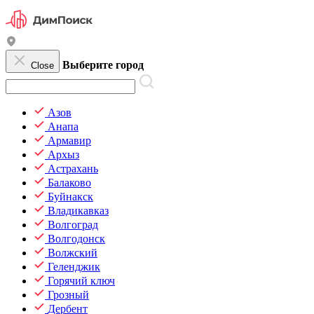
Выберите город
Close
Азов
Анапа
Армавир
Архыз
Астрахань
Балаково
Буйнакск
Владикавказ
Волгоград
Волгодонск
Волжский
Геленджик
Горячий ключ
Грозный
Дербент