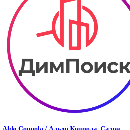
Aldo Coppola / Альдо Коппола. Салон