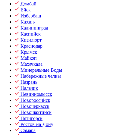
Домбай
Ейск
Избербаш
Казань
Калининград
Каспийск
Кизилюрт
Краснодар
Крымск
Майкоп
Махачкала
Минеральные Воды
Набережные челны
Назрань
Нальчик
Невинномысск
Новороссийск
Новочеркасск
Новошахтинск
Пятигорск
Ростов-на-Дону
Самара