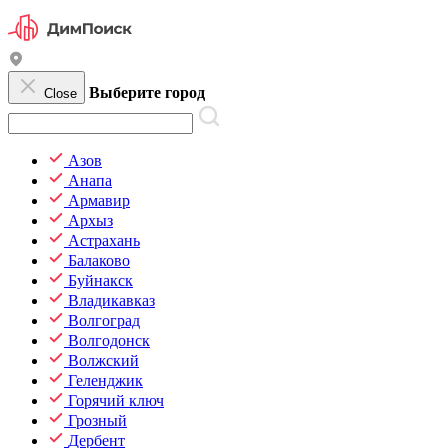
Выберите город
Close
Азов
Анапа
Армавир
Архыз
Астрахань
Балаково
Буйнакск
Владикавказ
Волгоград
Волгодонск
Волжский
Геленджик
Горячий ключ
Грозный
Дербент