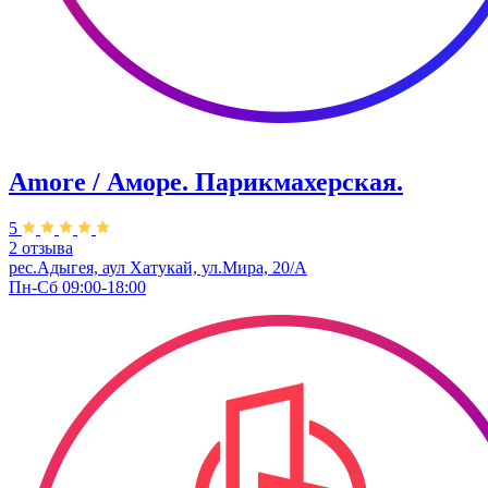
Amore / Аморе. Парикмахерская.
5
2 отзыва
рес.Адыгея, аул Хатукай, ул.Мира, 20/А
Пн-Сб 09:00-18:00