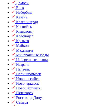
Домбай
Ейск
Избербаш
Казань
Калининград
Каспийск
Кизилюрт
Краснодар
Крымск
Майкоп
Махачкала
Минеральные Воды
Набережные челны
Назрань
Нальчик
Невинномысск
Новороссийск
Новочеркасск
Новошахтинск
Пятигорск
Ростов-на-Дону
Самара