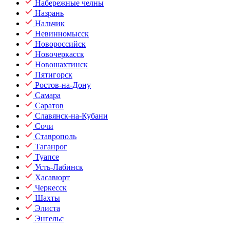
Набережные челны
Назрань
Нальчик
Невинномысск
Новороссийск
Новочеркасск
Новошахтинск
Пятигорск
Ростов-на-Дону
Самара
Саратов
Славянск-на-Кубани
Сочи
Ставрополь
Таганрог
Туапсе
Усть-Лабинск
Хасавюрт
Черкесск
Шахты
Элиста
Энгельс