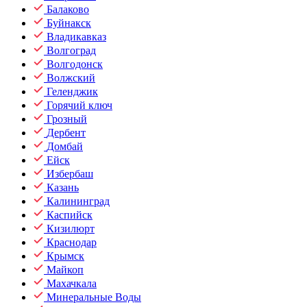
Балаково
Буйнакск
Владикавказ
Волгоград
Волгодонск
Волжский
Геленджик
Горячий ключ
Грозный
Дербент
Домбай
Ейск
Избербаш
Казань
Калининград
Каспийск
Кизилюрт
Краснодар
Крымск
Майкоп
Махачкала
Минеральные Воды