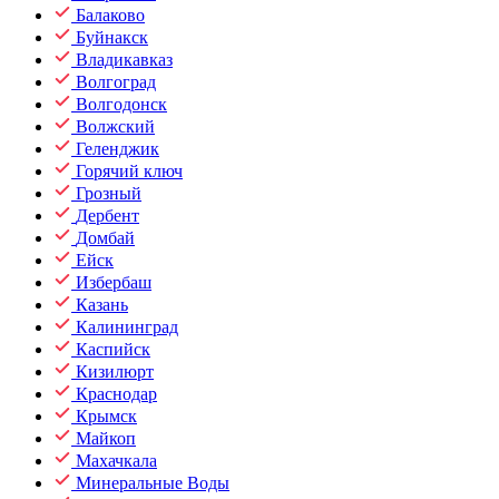
Балаково
Буйнакск
Владикавказ
Волгоград
Волгодонск
Волжский
Геленджик
Горячий ключ
Грозный
Дербент
Домбай
Ейск
Избербаш
Казань
Калининград
Каспийск
Кизилюрт
Краснодар
Крымск
Майкоп
Махачкала
Минеральные Воды