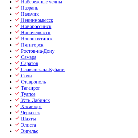
Набережные челны
Назрань
Нальчик
Невинномысск
Новороссийск
Новочеркасск
Новошахтинск
Пятигорск
Ростов-на-Дону
Самара
Саратов
Славянск-на-Кубани
Сочи
Ставрополь
Таганрог
Туапсе
Усть-Лабинск
Хасавюрт
Черкесск
Шахты
Элиста
Энгельс