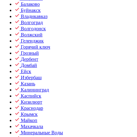
Балаково
Буйнакск
Владикавказ
Волгоград
Волгодонск
Волжский
Геленджик
Горячий ключ
Грозный
Дербент
Домбай
Ейск
Избербаш
Казань
Калининград
Каспийск
Кизилюрт
Краснодар
Крымск
Майкоп
Махачкала
Минеральные Воды