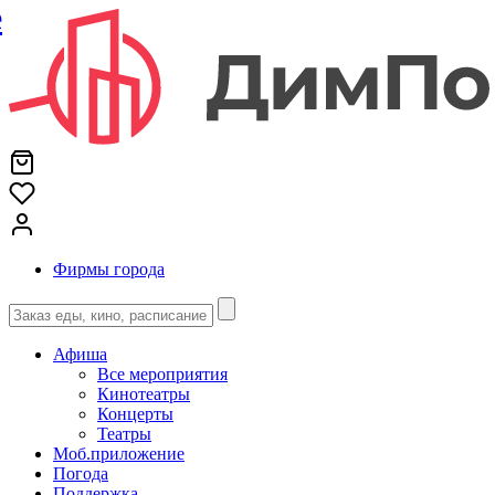
е
Фирмы города
Афиша
Все мероприятия
Кинотеатры
Концерты
Театры
Моб.приложение
Погода
Поддержка