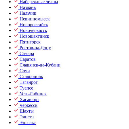
Набережные челны
Назрань
Нальчик
Невинномысск
Новороссийск
Новочеркасск
Новошахтинск
Пятигорск
Ростов-на-Дону
Самара
Саратов
Славянск-на-Кубани
Сочи
Ставрополь
Таганрог
Туапсе
Усть-Лабинск
Хасавюрт
Черкесск
Шахты
Элиста
Энгельс