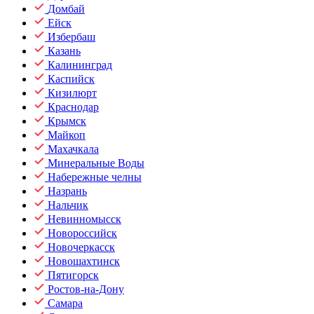
Домбай
Ейск
Избербаш
Казань
Калининград
Каспийск
Кизилюрт
Краснодар
Крымск
Майкоп
Махачкала
Минеральные Воды
Набережные челны
Назрань
Нальчик
Невинномысск
Новороссийск
Новочеркасск
Новошахтинск
Пятигорск
Ростов-на-Дону
Самара