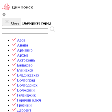
Выберите город
Close
Азов
Анапа
Армавир
Архыз
Астрахань
Балаково
Буйнакск
Владикавказ
Волгоград
Волгодонск
Волжский
Геленджик
Горячий ключ
Грозный
Дербент