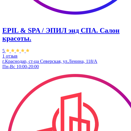
EPIL & SPA / ЭПИЛ энд СПА. Салон
красоты.
5
1 отзыв
г.Краснодар, ст-ца Северская, ул.Ленина, 118/А
Пн-Вс 10:00-20:00