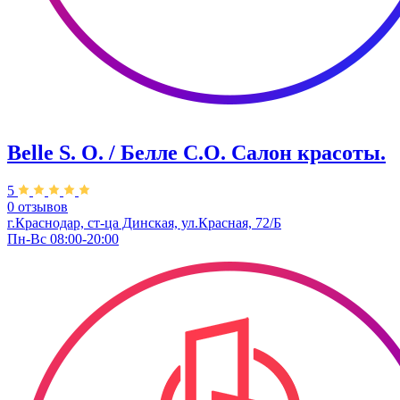
Belle S. O. / Белле С.О. Салон красоты.
5
0 отзывов
г.Краснодар, ст-ца Динская, ул.Красная, 72/Б
Пн-Вс 08:00-20:00