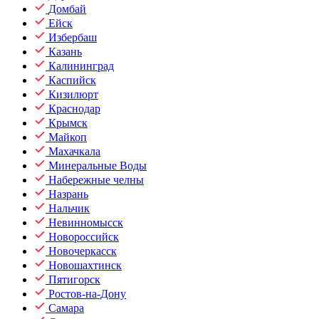
Домбай
Ейск
Избербаш
Казань
Калининград
Каспийск
Кизилюрт
Краснодар
Крымск
Майкоп
Махачкала
Минеральные Воды
Набережные челны
Назрань
Нальчик
Невинномысск
Новороссийск
Новочеркасск
Новошахтинск
Пятигорск
Ростов-на-Дону
Самара