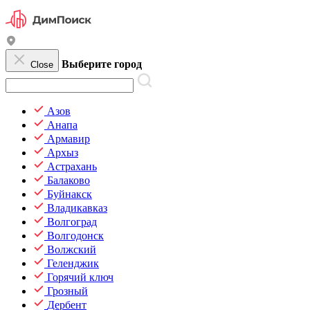
Выберите город
Close
Азов
Анапа
Армавир
Архыз
Астрахань
Балаково
Буйнакск
Владикавказ
Волгоград
Волгодонск
Волжский
Геленджик
Горячий ключ
Грозный
Дербент