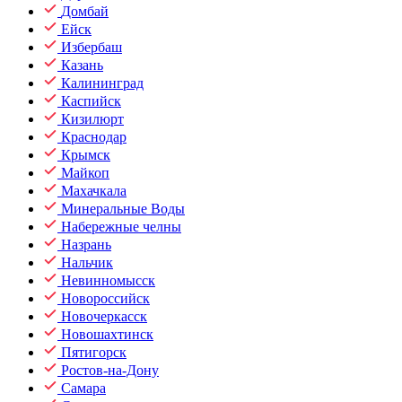
Домбай
Ейск
Избербаш
Казань
Калининград
Каспийск
Кизилюрт
Краснодар
Крымск
Майкоп
Махачкала
Минеральные Воды
Набережные челны
Назрань
Нальчик
Невинномысск
Новороссийск
Новочеркасск
Новошахтинск
Пятигорск
Ростов-на-Дону
Самара