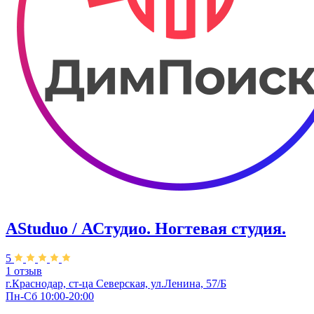
AStuduo / АСтудио. Ногтевая студия.
5
1 отзыв
г.Краснодар, ст-ца Северская, ул.Ленина, 57/Б
Пн-Сб 10:00-20:00