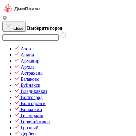
Выберите город
Close
Азов
Анапа
Армавир
Архыз
Астрахань
Балаково
Буйнакск
Владикавказ
Волгоград
Волгодонск
Волжский
Геленджик
Горячий ключ
Грозный
Дербент