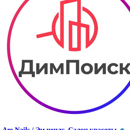
Am Nails / Эм неилс. Салон красоты.