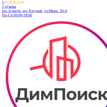
5
2 отзыва
рес.Адыгея, аул Хатукай, ул.Мира, 20/А
Пн-Сб 09:00-18:00