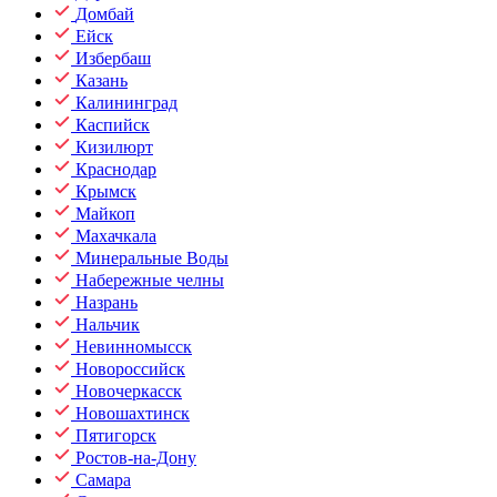
Домбай
Ейск
Избербаш
Казань
Калининград
Каспийск
Кизилюрт
Краснодар
Крымск
Майкоп
Махачкала
Минеральные Воды
Набережные челны
Назрань
Нальчик
Невинномысск
Новороссийск
Новочеркасск
Новошахтинск
Пятигорск
Ростов-на-Дону
Самара