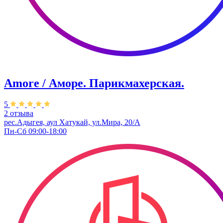
Amore / Аморе. Парикмахерская.
5
2 отзыва
рес.Адыгея, аул Хатукай, ул.Мира, 20/А
Пн-Сб 09:00-18:00