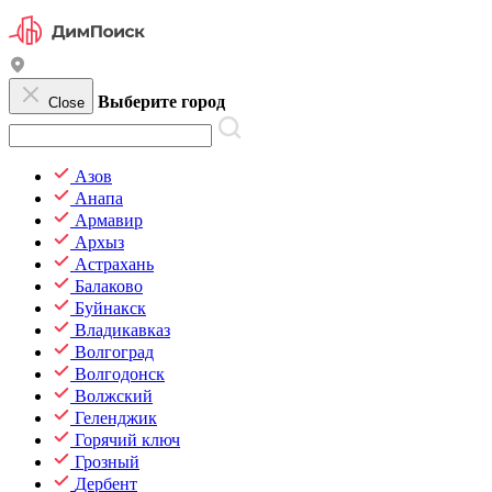
Выберите город
Close
Азов
Анапа
Армавир
Архыз
Астрахань
Балаково
Буйнакск
Владикавказ
Волгоград
Волгодонск
Волжский
Геленджик
Горячий ключ
Грозный
Дербент