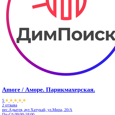
Amore / Аморе. Парикмахерская.
5
2 отзыва
рес.Адыгея, аул Хатукай, ул.Мира, 20/А
Пн-Сб 09:00-18:00