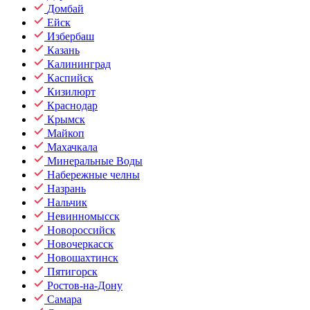
Домбай
Ейск
Избербаш
Казань
Калининград
Каспийск
Кизилюрт
Краснодар
Крымск
Майкоп
Махачкала
Минеральные Воды
Набережные челны
Назрань
Нальчик
Невинномысск
Новороссийск
Новочеркасск
Новошахтинск
Пятигорск
Ростов-на-Дону
Самара