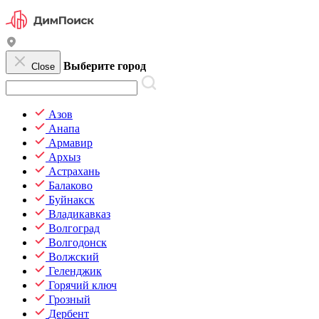
Выберите город
Close
Азов
Анапа
Армавир
Архыз
Астрахань
Балаково
Буйнакск
Владикавказ
Волгоград
Волгодонск
Волжский
Геленджик
Горячий ключ
Грозный
Дербент