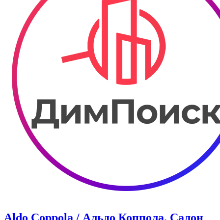
Aldo Coppola / Альдо Коппола. Салон