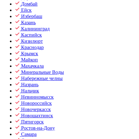
Домбай
Ейск
Избербаш
Казань
Калининград
Каспийск
Кизилюрт
Краснодар
Крымск
Майкоп
Махачкала
Минеральные Воды
Набережные челны
Назрань
Нальчик
Невинномысск
Новороссийск
Новочеркасск
Новошахтинск
Пятигорск
Ростов-на-Дону
Самара