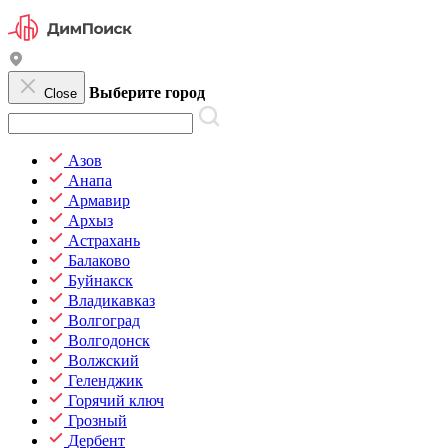
Выберите город
Close
Азов
Анапа
Армавир
Архыз
Астрахань
Балаково
Буйнакск
Владикавказ
Волгоград
Волгодонск
Волжский
Геленджик
Горячий ключ
Грозный
Дербент