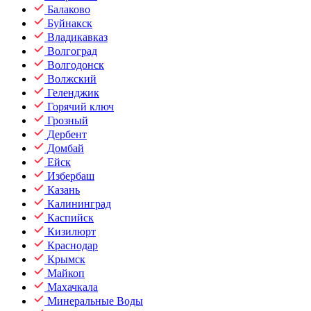
Балаково
Буйнакск
Владикавказ
Волгоград
Волгодонск
Волжский
Геленджик
Горячий ключ
Грозный
Дербент
Домбай
Ейск
Избербаш
Казань
Калининград
Каспийск
Кизилюрт
Краснодар
Крымск
Майкоп
Махачкала
Минеральные Воды