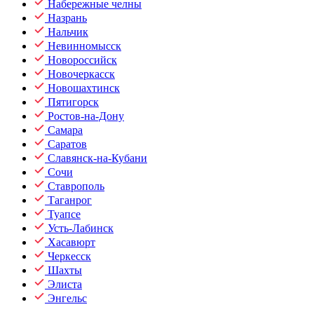
Набережные челны
Назрань
Нальчик
Невинномысск
Новороссийск
Новочеркасск
Новошахтинск
Пятигорск
Ростов-на-Дону
Самара
Саратов
Славянск-на-Кубани
Сочи
Ставрополь
Таганрог
Туапсе
Усть-Лабинск
Хасавюрт
Черкесск
Шахты
Элиста
Энгельс