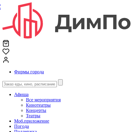
е
Фирмы города
Афиша
Все мероприятия
Кинотеатры
Концерты
Театры
Моб.приложение
Погода
Поддержка