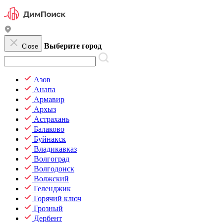
Выберите город
Close
Азов
Анапа
Армавир
Архыз
Астрахань
Балаково
Буйнакск
Владикавказ
Волгоград
Волгодонск
Волжский
Геленджик
Горячий ключ
Грозный
Дербент