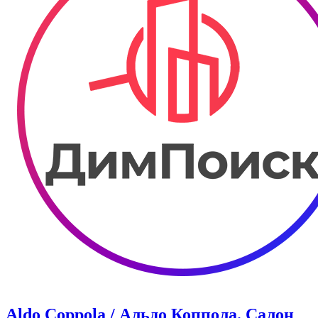
Aldo Coppola / Альдо Коппола. Салон