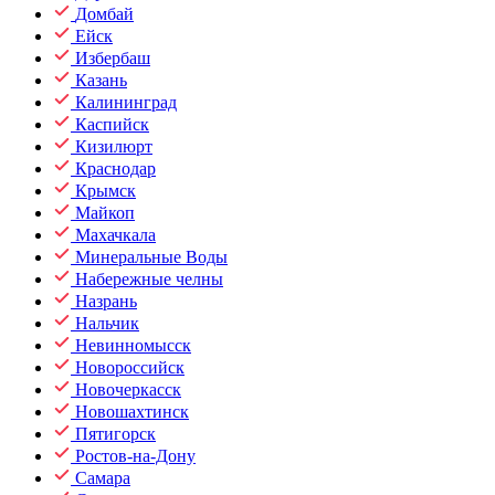
Домбай
Ейск
Избербаш
Казань
Калининград
Каспийск
Кизилюрт
Краснодар
Крымск
Майкоп
Махачкала
Минеральные Воды
Набережные челны
Назрань
Нальчик
Невинномысск
Новороссийск
Новочеркасск
Новошахтинск
Пятигорск
Ростов-на-Дону
Самара