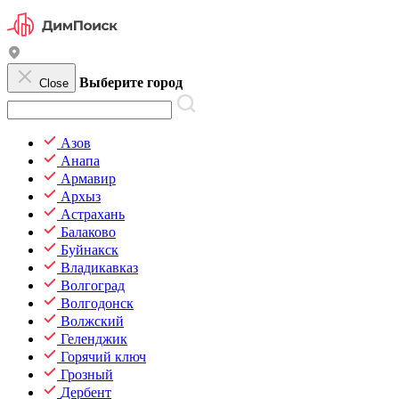
Выберите город
Close
Азов
Анапа
Армавир
Архыз
Астрахань
Балаково
Буйнакск
Владикавказ
Волгоград
Волгодонск
Волжский
Геленджик
Горячий ключ
Грозный
Дербент