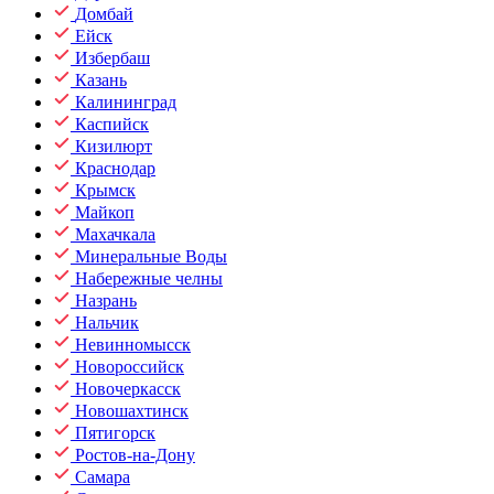
Домбай
Ейск
Избербаш
Казань
Калининград
Каспийск
Кизилюрт
Краснодар
Крымск
Майкоп
Махачкала
Минеральные Воды
Набережные челны
Назрань
Нальчик
Невинномысск
Новороссийск
Новочеркасск
Новошахтинск
Пятигорск
Ростов-на-Дону
Самара