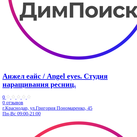
Анжел еайс / Аngel eyes. ​Студия
наращивания ресниц.
0
0 отзывов
г.Краснодар, ​ул.Григория Пономаренко, 45
Пн-Вс 09:00-21:00